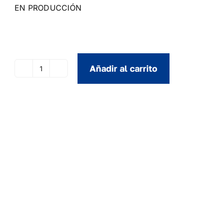
EN PRODUCCIÓN
Añadir al carrito
Total
Eclipse
Of
The
Heart
(Bonnie
Tyler)
cantidad