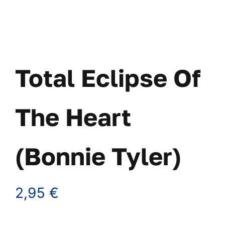
Arreglos & 
Version
Total Eclipse Of
Curso
Co
The Heart
WooCom
(Bonnie Tyler)
WooCommer
2,95
€