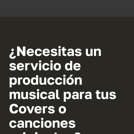
Arreglos & 
Version
Curso
¿Necesitas un
servicio de
Co
producción
WooCom
musical para tus
WooCommer
Covers o
canciones