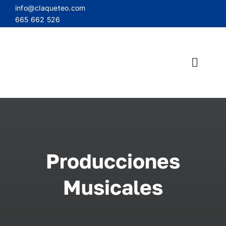
Saltar
info@claqueteo.com
al
665 662 526
contenido
Toggle
Naviga
H
Bio
Producciones
Grabación d
Musicales
Produccio