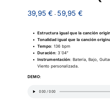
Rango
39,95
€
59,95
€
-
de
precios:
desde
Estructura igual que la canción origi
39,95 €
Tonalidad igual que la canción origin
hasta
Tempo
: 136 bpm
59,95 €
Duración
: 3´04”
Instrumentación
: Batería, Bajo, Guit
Viento personalizada.
DEMO
: