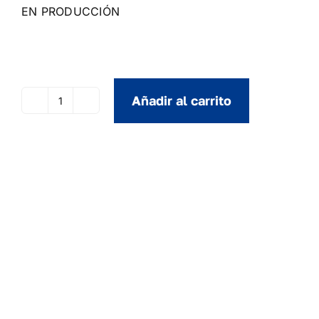
EN PRODUCCIÓN
Añadir al carrito
Englishman
In
New
York
(Sting)
cantidad