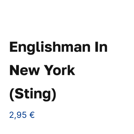
Arreglos & 
Version
Englishman In
Curso
Co
New York
WooCom
(Sting)
WooCommer
2,95
€