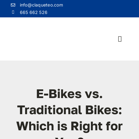
Saltar
info@claqueteo.com
al
665 662 526
contenido
Toggle
Naviga
H
Bio
E-Bikes vs.
Grabación d
Traditional Bikes:
Which is Right for
Produccio